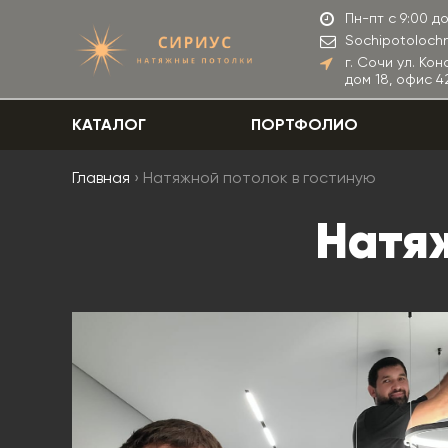
Пн-пт с 9:00 до
Sochipotoloch
г. Сочи ул. Ко
дом 18, офис 42
КАТАЛОГ
ПОРТФОЛИО
Главная
› Натяжной потолок в гостиную
Натяж