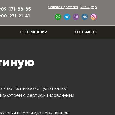
Оплата и доставка
Калькутор
909-171-88-85
900-271-21-41
О КОМПАНИИ
КОНТАКТЫ
стиную
е 7 лет занимаемся установкой
. Работаем с сертифицированными
потолки в гостиную повышенной